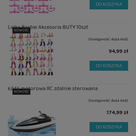
DO KOSZYKA
Lalka Barbie Akcesoria BUTY 10szt
NOWOŚĆ
Dostępność:
duża ilość
94,99 zł
DO KOSZYKA
Łódź motorowa RC zdalnie sterowana
NOWOŚĆ
Dostępność:
duża ilość
174,99 zł
DO KOSZYKA