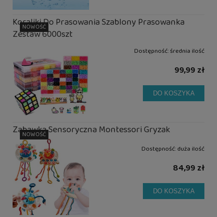
Koraliki Do Prasowania Szablony Prasowanka
NOWOŚĆ
Zestaw 6000szt
Dostępność:
średnia ilość
99,99 zł
DO KOSZYKA
Zabawka Sensoryczna Montessori Gryzak
NOWOŚĆ
Dostępność:
duża ilość
84,99 zł
DO KOSZYKA