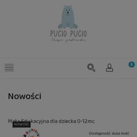
Nowości
Mata Edukacyjna dla dziecka 0-12mc
NOWOŚĆ
Dostępność:
duża ilość