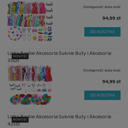
Dostępność:
duża ilość
94,99 zł
DO KOSZYKA
Lalka Barbie Akcesoria Suknie Buty i Akcesoria
NOWOŚĆ
35szt
Dostępność:
duża ilość
94,99 zł
DO KOSZYKA
Lalka Barbie Akcesoria Suknie Buty i Akcesoria
NOWOŚĆ
42szt