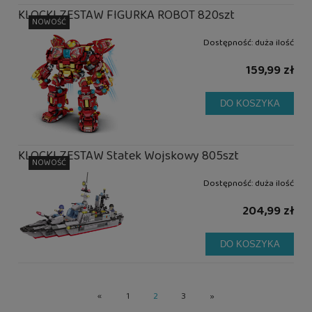
KLOCKI ZESTAW FIGURKA ROBOT 820szt
NOWOŚĆ
Dostępność:
duża ilość
159,99 zł
DO KOSZYKA
KLOCKI ZESTAW Statek Wojskowy 805szt
NOWOŚĆ
Dostępność:
duża ilość
204,99 zł
DO KOSZYKA
«
1
2
3
»