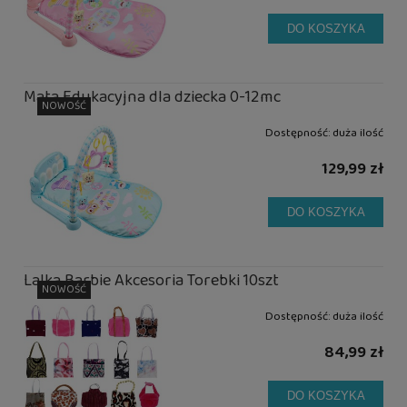
DO KOSZYKA
Mata Edukacyjna dla dziecka 0-12mc
NOWOŚĆ
Dostępność:
duża ilość
129,99 zł
DO KOSZYKA
Lalka Barbie Akcesoria Torebki 10szt
NOWOŚĆ
Dostępność:
duża ilość
84,99 zł
DO KOSZYKA