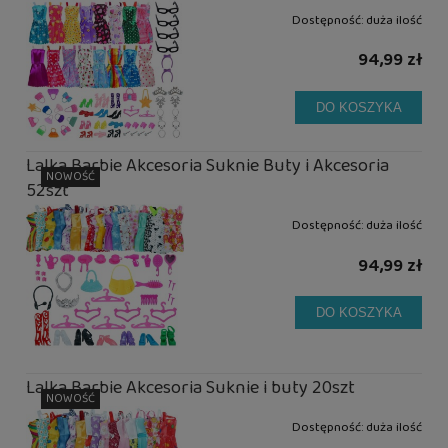
Dostępność:
duża ilość
94,99 zł
DO KOSZYKA
Lalka Barbie Akcesoria Suknie Buty i Akcesoria
NOWOŚĆ
52szt
Dostępność:
duża ilość
94,99 zł
DO KOSZYKA
Lalka Barbie Akcesoria Suknie i buty 20szt
NOWOŚĆ
Dostępność:
duża ilość