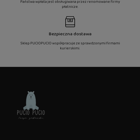
Państwa wpłata jest obsługiwana przez renomowane firmy
płatnicze.
Bezpieczna dostawa
Sklep PUCIOPUCIO współpracuje ze sprawdzonymi firmami
kurierskimi.