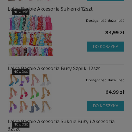
Lalka Barbie Akcesoria Sukienki 12szt
NOWOŚĆ
Dostępność:
duża ilość
84,99 zł
DO KOSZYKA
Lalka Barbie Akcesoria Buty Szpilki 12szt
NOWOŚĆ
Dostępność:
duża ilość
64,99 zł
DO KOSZYKA
Lalka Barbie Akcesoria Suknie Buty i Akcesoria
NOWOŚĆ
32szt