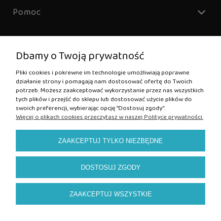
Pomoc
Dbamy o Twoją prywatność
Kontakt:
Pliki cookies i pokrewne im technologie umożliwiają poprawne
działanie strony i pomagają nam dostosować ofertę do Twoich
sklep@puciopucio.pl
potrzeb. Możesz zaakceptować wykorzystanie przez nas wszystkich
tel. +48 511 839 858
tych plików i przejść do sklepu lub dostosować użycie plików do
swoich preferencji, wybierając opcję "Dostosuj zgody".
Więcej o plikach cookies przeczytasz w naszej Polityce prywatności.
ZAAKCEPTUJ TYLKO NIEZBĘDNE
DOSTOSUJ ZGODY
ZAAKCEPTUJ WSZYSTKIE