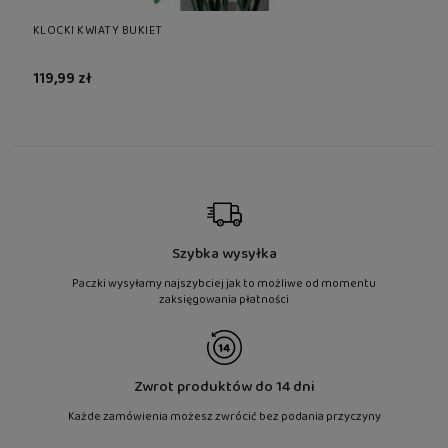
KLOCKI KWIATY BUKIET
KLO
119,99 zł
11
Szybka wysyłka
Paczki wysyłamy najszybciej jak to możliwe od momentu
zaksięgowania płatności
Zwrot produktów do 14 dni
Każde zamówienia możesz zwrócić bez podania przyczyny