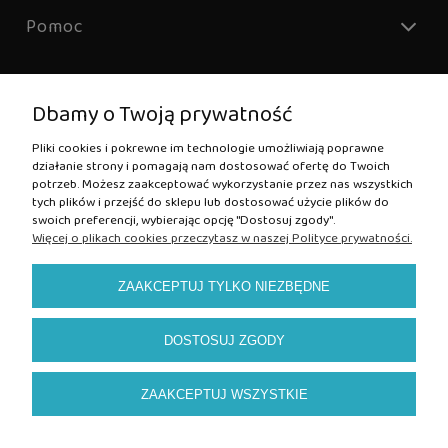
Pomoc
Dbamy o Twoją prywatność
Kontakt:
Pliki cookies i pokrewne im technologie umożliwiają poprawne
działanie strony i pomagają nam dostosować ofertę do Twoich
sklep@puciopucio.pl
potrzeb. Możesz zaakceptować wykorzystanie przez nas wszystkich
tel. +48 511 839 858
tych plików i przejść do sklepu lub dostosować użycie plików do
swoich preferencji, wybierając opcję "Dostosuj zgody".
Więcej o plikach cookies przeczytasz w naszej Polityce prywatności.
ZAAKCEPTUJ TYLKO NIEZBĘDNE
DOSTOSUJ ZGODY
ZAAKCEPTUJ WSZYSTKIE