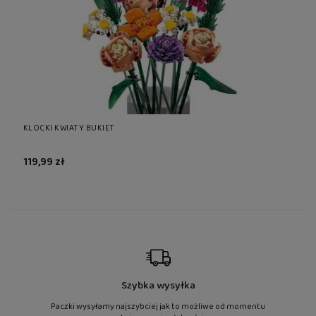
KLOCKI KWIATY BUKIET
KLO
119,99 zł
11
Szybka wysyłka
Paczki wysyłamy najszybciej jak to możliwe od momentu