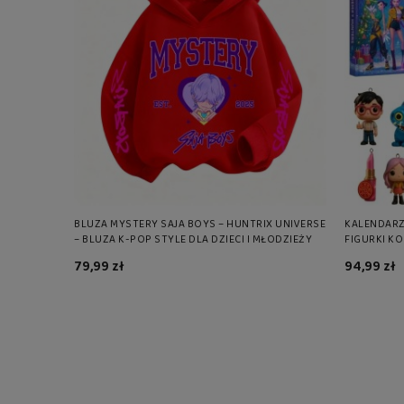
BLUZA MYSTERY SAJA BOYS – HUNTRIX UNIVERSE
KALENDARZ
– BLUZA K-POP STYLE DLA DZIECI I MŁODZIEŻY
FIGURKI K
79,99 zł
94,99 zł