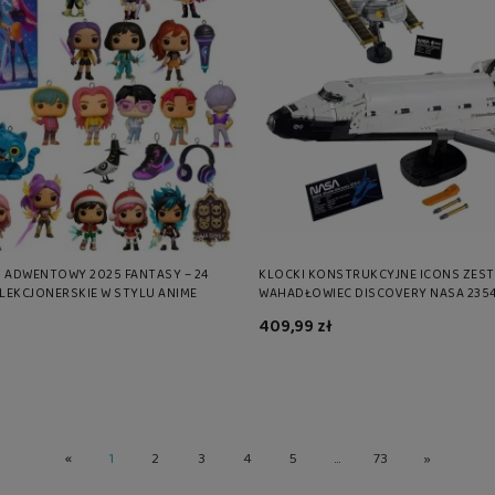
 ADWENTOWY 2025 FANTASY – 24
KLOCKI KONSTRUKCYJNE ICONS ZES
OLEKCJONERSKIE W STYLU ANIME
WAHADŁOWIEC DISCOVERY NASA 235
409,99 zł
«
1
2
3
4
5
...
73
»